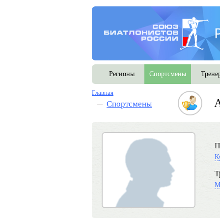
Регионы
Спортсмены
Трене
Главная
А
Спортсмены
П
К
Т
М