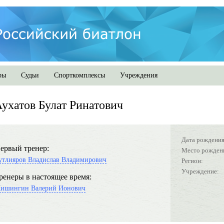
ры
Судьи
Спорткомплексы
Учреждения
ухатов Булат Ринатович
Дата рождения
ервый тренер:
Место рожден
утлияров Владислав Владимирович
Регион:
Учреждение:
ренеры в настоящее время:
ишингин Валерий Ионович