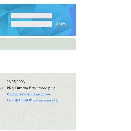
Войти
:
28.05.2003
ия:
РБ д.Тикеево Иглинского р-на
Республика Башкортостан
ГБУ ДО СШОР по биатлону РБ