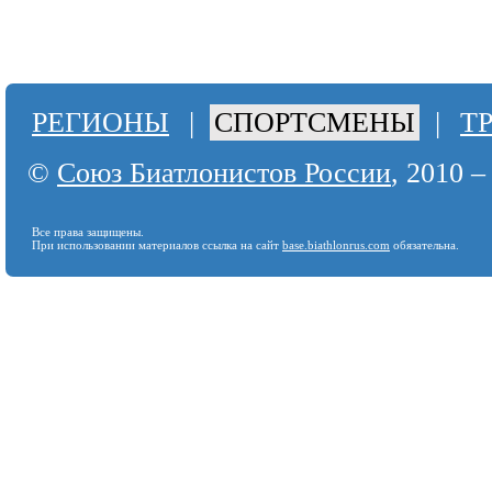
РЕГИОНЫ
|
СПОРТСМЕНЫ
|
Т
©
Союз Биатлонистов России
, 2010 –
Все права защищены.
При использовании материалов ссылка на сайт
base.biathlonrus.com
обязательна.