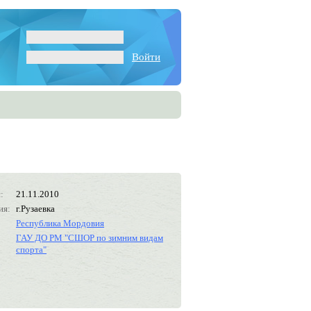
Войти
:
21.11.2010
ия:
г.Рузаевка
Республика Мордовия
ГАУ ДО РМ "СШОР по зимним видам
спорта"