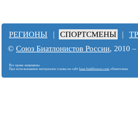
РЕГИОНЫ
|
СПОРТСМЕНЫ
|
Т
©
Союз Биатлонистов России
, 2010 –
Все права защищены.
При использовании материалов ссылка на сайт
base.biathlonrus.com
обязательна.