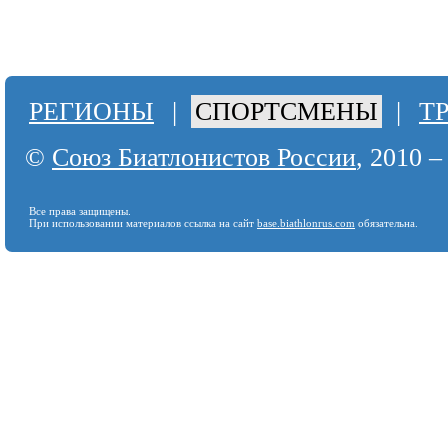
РЕГИОНЫ
|
СПОРТСМЕНЫ
|
Т
©
Союз Биатлонистов России
, 2010 –
Все права защищены.
При использовании материалов ссылка на сайт
base.biathlonrus.com
обязательна.