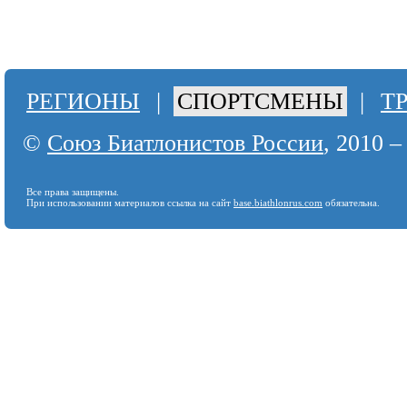
РЕГИОНЫ
|
СПОРТСМЕНЫ
|
Т
©
Союз Биатлонистов России
, 2010 –
Все права защищены.
При использовании материалов ссылка на сайт
base.biathlonrus.com
обязательна.