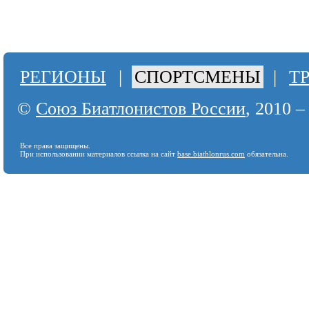
РЕГИОНЫ
|
СПОРТСМЕНЫ
|
Т
©
Союз Биатлонистов России
, 2010 –
Все права защищены.
При использовании материалов ссылка на сайт
base.biathlonrus.com
обязательна.