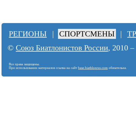
РЕГИОНЫ
|
СПОРТСМЕНЫ
|
Т
©
Союз Биатлонистов России
, 2010 –
Все права защищены.
При использовании материалов ссылка на сайт
base.biathlonrus.com
обязательна.