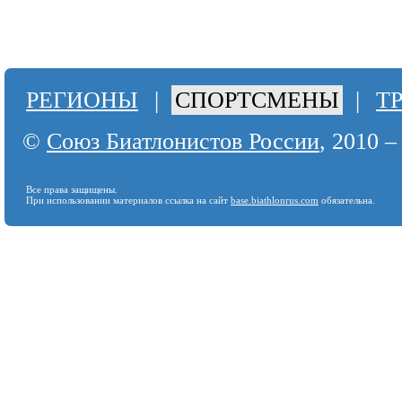
РЕГИОНЫ
|
СПОРТСМЕНЫ
|
Т
©
Союз Биатлонистов России
, 2010 –
Все права защищены.
При использовании материалов ссылка на сайт
base.biathlonrus.com
обязательна.