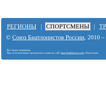
РЕГИОНЫ
|
СПОРТСМЕНЫ
|
Т
©
Союз Биатлонистов России
, 2010 –
Все права защищены.
При использовании материалов ссылка на сайт
base.biathlonrus.com
обязательна.