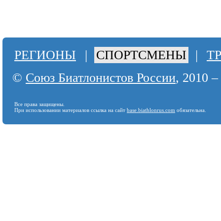
РЕГИОНЫ
|
СПОРТСМЕНЫ
|
Т
©
Союз Биатлонистов России
, 2010 –
Все права защищены.
При использовании материалов ссылка на сайт
base.biathlonrus.com
обязательна.