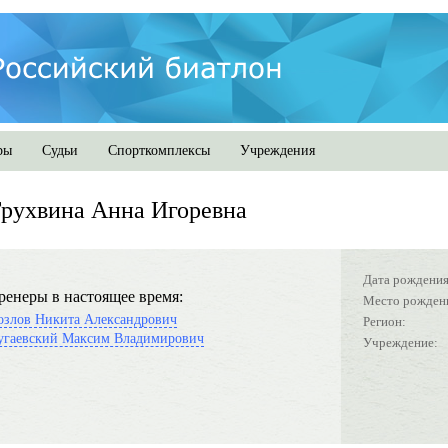
ры
Судьи
Спорткомплексы
Учреждения
рухвина Анна Игоревна
Дата рождения
ренеры в настоящее время:
Место рожден
озлов Никита Александрович
Регион:
угаевский Максим Владимирович
Учреждение: