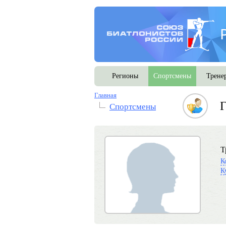
Регионы
Спортсмены
Трене
Главная
Г
Спортсмены
Т
К
К