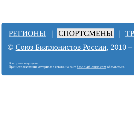
РЕГИОНЫ
|
СПОРТСМЕНЫ
|
Т
©
Союз Биатлонистов России
, 2010 –
Все права защищены.
При использовании материалов ссылка на сайт
base.biathlonrus.com
обязательна.