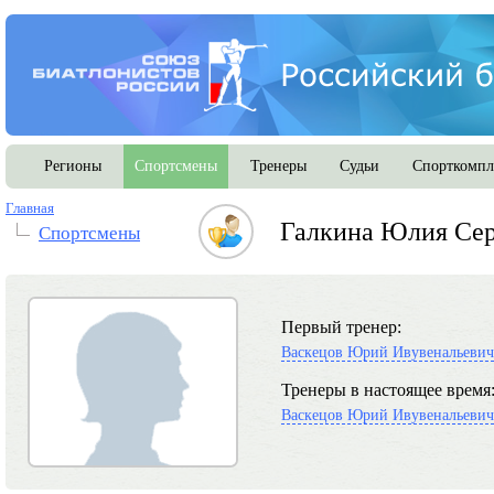
Регионы
Спортсмены
Тренеры
Судьи
Спорткомпл
Главная
Галкина Юлия Сер
Спортсмены
Первый тренер:
Васкецов Юрий Ивувенальевич
Тренеры в настоящее время
Васкецов Юрий Ивувенальевич