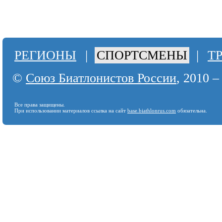
РЕГИОНЫ
|
СПОРТСМЕНЫ
|
Т
©
Союз Биатлонистов России
, 2010 –
Все права защищены.
При использовании материалов ссылка на сайт
base.biathlonrus.com
обязательна.