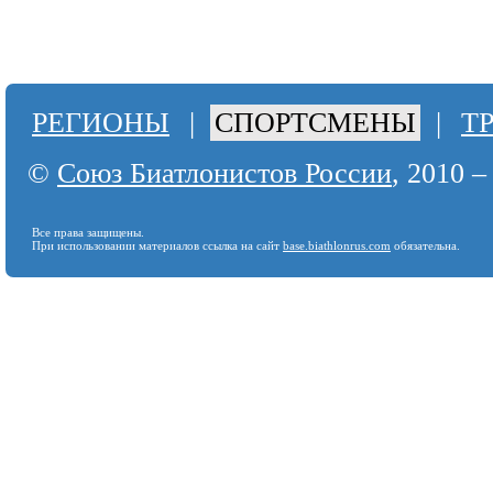
РЕГИОНЫ
|
СПОРТСМЕНЫ
|
Т
©
Союз Биатлонистов России
, 2010 –
Все права защищены.
При использовании материалов ссылка на сайт
base.biathlonrus.com
обязательна.