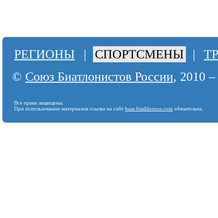
РЕГИОНЫ
|
СПОРТСМЕНЫ
|
Т
©
Союз Биатлонистов России
, 2010 –
Все права защищены.
При использовании материалов ссылка на сайт
base.biathlonrus.com
обязательна.