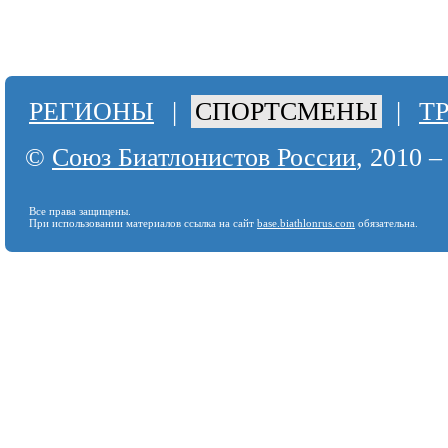
РЕГИОНЫ
|
СПОРТСМЕНЫ
|
Т
©
Союз Биатлонистов России
, 2010 –
Все права защищены.
При использовании материалов ссылка на сайт
base.biathlonrus.com
обязательна.