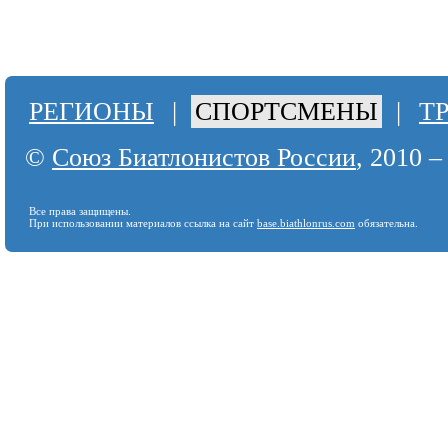
РЕГИОНЫ
|
СПОРТСМЕНЫ
|
Т
©
Союз Биатлонистов России
, 2010 –
Все права защищены.
При использовании материалов ссылка на сайт
base.biathlonrus.com
обязательна.