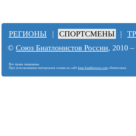
РЕГИОНЫ
|
СПОРТСМЕНЫ
|
Т
©
Союз Биатлонистов России
, 2010 –
Все права защищены.
При использовании материалов ссылка на сайт
base.biathlonrus.com
обязательна.