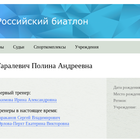
ры
Судьи
Спорткомплексы
Учреждения
аралевич Полина Андреевна
Дата рождения
ервый тренер:
Место рожден
кимова Ирина Александровна
Регион:
Учреждение:
ренеры в настоящее время:
араканов Сергей Владимирович
рлова-Перхт Екатерина Викторовна