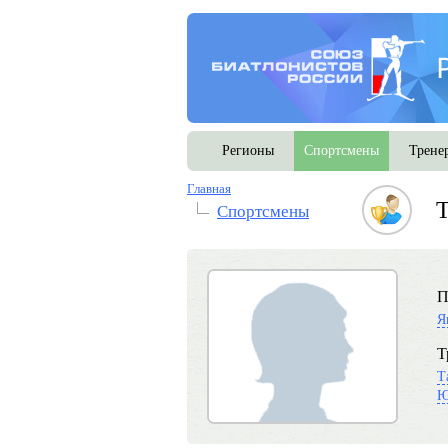
Регионы
Спортсмены
Трене
Главная
Т
Спортсмены
П
Я
Т
Т
Ю