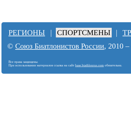
РЕГИОНЫ
|
СПОРТСМЕНЫ
|
Т
©
Союз Биатлонистов России
, 2010 –
Все права защищены.
При использовании материалов ссылка на сайт
base.biathlonrus.com
обязательна.