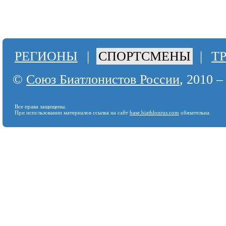
РЕГИОНЫ
|
СПОРТСМЕНЫ
|
Т
©
Союз Биатлонистов России
, 2010 –
Все права защищены.
При использовании материалов ссылка на сайт
base.biathlonrus.com
обязательна.