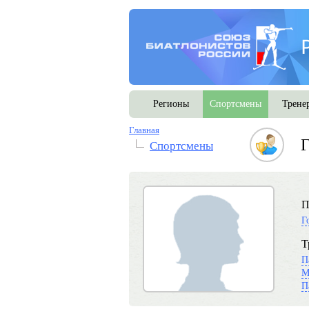
Регионы
Спортсмены
Трене
Главная
Г
Спортсмены
П
Г
Т
П
М
П