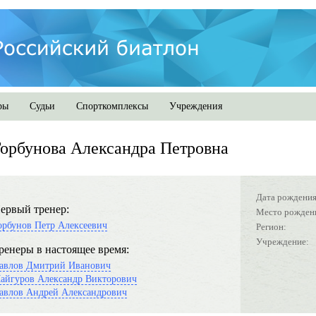
ры
Судьи
Спорткомплексы
Учреждения
орбунова Александра Петровна
Дата рождения
ервый тренер:
Место рожден
орбунов Петр Алексеевич
Регион:
Учреждение:
ренеры в настоящее время:
авлов Дмитрий Иванович
айгуров Александр Викторович
авлов Андрей Александрович