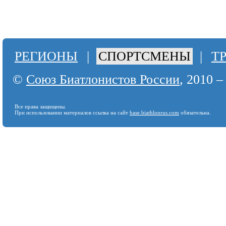
РЕГИОНЫ
|
СПОРТСМЕНЫ
|
Т
©
Союз Биатлонистов России
, 2010 –
Все права защищены.
При использовании материалов ссылка на сайт
base.biathlonrus.com
обязательна.