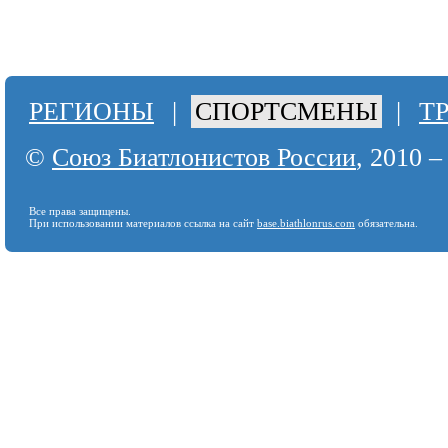
РЕГИОНЫ
|
СПОРТСМЕНЫ
|
Т
©
Союз Биатлонистов России
, 2010 –
Все права защищены.
При использовании материалов ссылка на сайт
base.biathlonrus.com
обязательна.