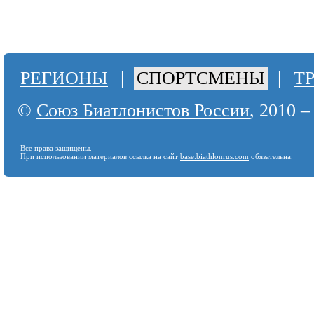
РЕГИОНЫ
|
СПОРТСМЕНЫ
|
Т
©
Союз Биатлонистов России
, 2010 –
Все права защищены.
При использовании материалов ссылка на сайт
base.biathlonrus.com
обязательна.