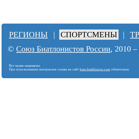
РЕГИОНЫ
|
СПОРТСМЕНЫ
|
Т
©
Союз Биатлонистов России
, 2010 –
Все права защищены.
При использовании материалов ссылка на сайт
base.biathlonrus.com
обязательна.