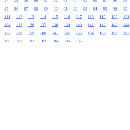
57
58
59
60
61
62
63
64
65
66
67
68
69
85
86
87
88
89
90
91
92
93
94
95
96
97
111
112
113
114
115
116
117
118
119
120
121
134
135
136
137
138
139
140
141
142
143
144
157
158
159
160
161
162
163
164
165
166
167
180
181
182
183
184
185
186