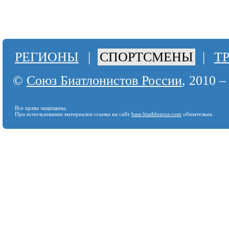
РЕГИОНЫ
|
СПОРТСМЕНЫ
|
Т
©
Союз Биатлонистов России
, 2010 –
Все права защищены.
При использовании материалов ссылка на сайт
base.biathlonrus.com
обязательна.