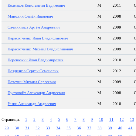
Колмаков Константин Вадимович
М
2011
С
Манохин Семён Иванович
М
2008
С
Овчинников Артём Андреевич
М
2009
С
Парасотченко Иван Владиславович
М
2009
С
Парасотченко Михаил Владиславович
М
2009
С
Перевозкин Иван Владимирович
М
2010
С
Поздняков Сергей Семёнович
М
2012
С
Потехин Михаил Сергеевич
М
2009
С
Пустовойт Александр Андреевич
М
2008
С
Разин Александр Андреевич
М
2010
С
Страницы:
1
2
3
4
5
6
7
8
9
10
11
12
13
29
30
31
32
33
34
35
36
37
38
39
40
41