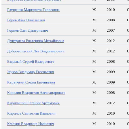
Глущенко Маргарита Тарасовна
Ж
2010
С
Горев Илья Николаевич
М
2008
С
Горнев Олег Дмитриевич
М
2007
С
Дмитриева Екатерина Михайловна
Ж
2012
С
Добровольский Лев Владимирович
М
2012
С
Езжалый Сергей Валерьевич
М
2008
С
Жуков Владимир Евгеньевич
М
2009
С
Каратченя София Евгеньевна
Ж
2009
С
Карелин Владислав Александрович
М
2008
С
Кирилишин Евгений Артёмович
М
2012
С
Кирилов Святослав Иванович
М
2010
С
Клюкин Владимир Иванович
М
2010
С