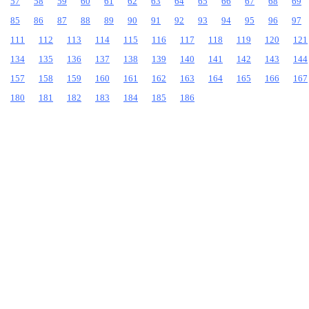
57
58
59
60
61
62
63
64
65
66
67
68
69
85
86
87
88
89
90
91
92
93
94
95
96
97
111
112
113
114
115
116
117
118
119
120
121
134
135
136
137
138
139
140
141
142
143
144
157
158
159
160
161
162
163
164
165
166
167
180
181
182
183
184
185
186