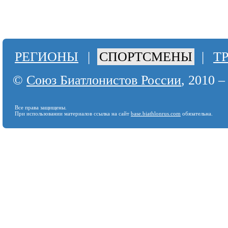
РЕГИОНЫ
|
СПОРТСМЕНЫ
|
Т
©
Союз Биатлонистов России
, 2010 –
Все права защищены.
При использовании материалов ссылка на сайт
base.biathlonrus.com
обязательна.