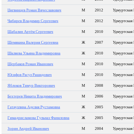
Цигвинцев Роман Вячеславович
М
2012
Удмуртская 
Чибирев Владимир Сергеевич
М
2012
Удмуртская 
Шабалин Артём Сергеевич
М
2010
Удмуртская 
Шемякина Валерия Сергеевна
Ж
2007
Удмуртская 
Шкляева Ульяна Владимировна
Ж
2010
Удмуртская 
Щербаков Роман Иванович
М
2010
Удмуртская 
Юсифов Расул Рашидович
М
2010
Удмуртская 
Яблоков Тимур Викторович
М
2008
Удмуртская 
Бехтерев Никита Владимирович
М
2006
Удмуртская 
Гатауллина Аделия Рустамовна
Ж
2005
Удмуртская 
Гимадрисламова Гульназ Фаниловна
Ж
2005
Удмуртская 
Зорин Андрей Иванович
М
2004
Удмуртская 