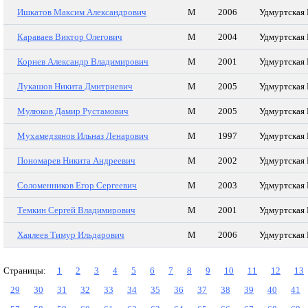
Ишкатов Максим Александрович
М
2006
Удмуртская 
Караваев Виктор Олегович
М
2004
Удмуртская 
Корнев Александр Владимирович
М
2001
Удмуртская 
Лукашов Никита Дмитриевич
М
2005
Удмуртская 
Мулюков Дамир Рустамович
М
2005
Удмуртская 
Мухамедзянов Ильназ Ленарович
М
1997
Удмуртская 
Пономарев Никита Андреевич
М
2002
Удмуртская 
Соломенников Егор Сергеевич
М
2003
Удмуртская 
Темкин Сергей Владимирович
М
2001
Удмуртская 
Хаялеев Тимур Ильдарович
М
2006
Удмуртская 
Страницы:
1
2
3
4
5
6
7
8
9
10
11
12
13
29
30
31
32
33
34
35
36
37
38
39
40
41