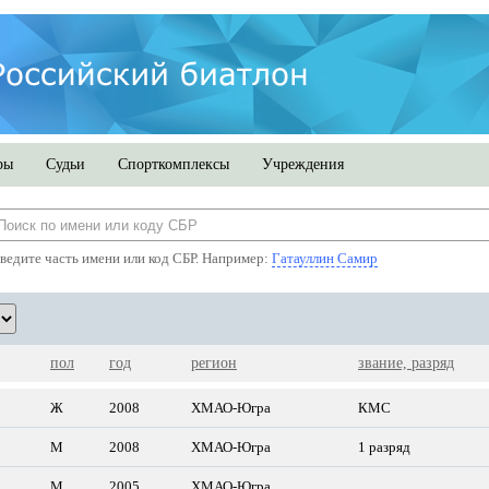
ры
Судьи
Спорткомплексы
Учреждения
ведите часть имени или код СБР. Например:
Гатауллин Самир
пол
год
регион
звание, разряд
Ж
2008
ХМАО-Югра
КМС
М
2008
ХМАО-Югра
1 разряд
М
2005
ХМАО-Югра