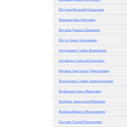
Юсупов Виталий Оскарович
Якимова Яна Олеговна
Якушев Даниил Павлович
Яцута Анна Алексеевна
Акульшина София Ильинична
Ануфриев Алексей Олегович
Баулина Анастасия Дмитриевна
Белозерова София Александровна
Белявская Алиса Ивановна
Бербрих Анастасия Юрьевна
Войщев Никита Максимович
Ерохин Сергей Евгеньевич