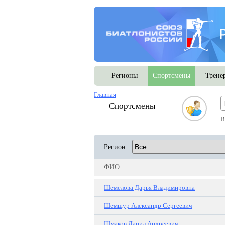
Регионы
Спортсмены
Трене
Главная
Спортсмены
В
Регион:
ФИО
Шемелова Дарья Владимировна
Шемшур Александр Сергеевич
Шмаков Данил Андреевич