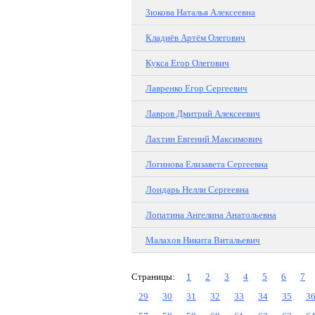
Зюкова Наталья Алексеевна
Кладиёв Артём Олегович
Кукса Егор Олегович
Лавренко Егор Сергеевич
Лавров Дмитрий Алексеевич
Лахтин Евгений Максимович
Логинова Елизавета Сергеевна
Лондарь Нелли Сергеевна
Лопатина Ангелина Анатольевна
Малахов Никита Витальевич
Страницы:
1
2
3
4
5
6
7
29
30
31
32
33
34
35
3