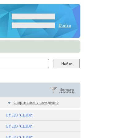
Войти
Фильтр
спортивное учреждение
БУ ДО "СШОР"
БУ ДО "СШОР"
БУ ДО "СШОР"