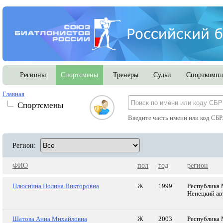
Регионы
Спортсмены
Тренеры
Судьи
Спорткомпл
Главная
Спортсмены
Введите часть имени или код СБР
Регион:
ФИО
пол
год
регион
Плюснина Полина Викторовна
Ж
1999
Республика 
Ненецкий ав
Шатова Анна Михайловна
Ж
2003
Республика 