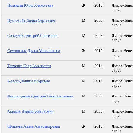
Полякова Юлия Алексеевна
Ж
2010
Ямало-Нене
округ
Пустовойт Данил Сергеевич
М
2008
Ямало-Нене
округ
Сандуляк Дмитрий Сергеевич
М
2008
Ямало-Нене
округ
Семяшкина Диана Михайловна
Ж
2010
Ямало-Нене
округ
Ткаченко Егор Евгеньевич
М
2011
Ямало-Нене
округ
Фадеев Даниил Игоревич
М
2011
Ямало-Нене
округ
Фасхутдинов Дмитрий Гайнисламович
М
2008
Ямало-Нене
округ
Хрыкин Даниил Антонович
М
2008
Ямало-Нене
округ
Шевцова Алиса Александровна
Ж
2010
Ямало-Нене
округ