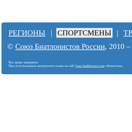
РЕГИОНЫ
|
СПОРТСМЕНЫ
|
Т
©
Союз Биатлонистов России
, 2010 –
Все права защищены.
При использовании материалов ссылка на сайт
base.biathlonrus.com
обязательна.