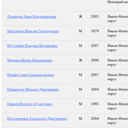
Ненецкий ав
Логинова Анна Владимировна
Ж
2005
Ямало-Нене
округ
Максимов Максим Геннадьевич
М
1979
Ямало-Нене
округ
Мустафин Владлен Вадимович
М
2007
Ямало-Нене
округ
Мячина Ирина Максимовна
Ж
2006
Ямало-Нене
округ
Норяк Семен Александрович
М
2007
Ямало-Нене
округ
Панкратов Михаил Дмитриевич
М
2004
Ямало-Нене
округ
Плицев Виктор Эдуардович
М
1995
Ямало-Нене
округ
Подольников Александр Дмитриевич
М
2004
Ямало-Нене
округ