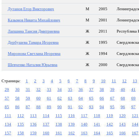
Дуганов Егор Викторович
М
2005
Ленинградск
Казымов Никита Михайлович
М
2001
Ленинградск
Лапшина Таисия Дмитриевна
Ж
2011
Республика 
Дербушева Тамара Игоревна
Ж
1995
Свердловска
Миронова Светлана Игоревна
Ж
1994
Свердловска
Шевченко Наталия Юрьевна
Ж
2000
Свердловска
Страницы:
1
2
3
4
5
6
7
8
9
10
11
12
13
29
30
31
32
33
34
35
36
37
38
39
40
41
57
58
59
60
61
62
63
64
65
66
67
68
69
85
86
87
88
89
90
91
92
93
94
95
96
97
111
112
113
114
115
116
117
118
119
120
121
134
135
136
137
138
139
140
141
142
143
144
157
158
159
160
161
162
163
164
165
166
167