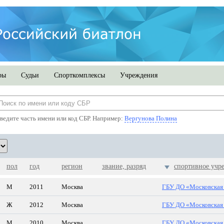
ры
Судьи
Спорткомплексы
Учреждения
ведите часть имени или код СБР. Например:
Вергунова Полина
пол
год
регион
звание, разряд
спортивное учр
М
2011
Москва
ГБУ ДО «Московская 
Ж
2012
Москва
ГБУ ДО «Московская 
М
2010
Москва
ГБУ ДО «Московская 