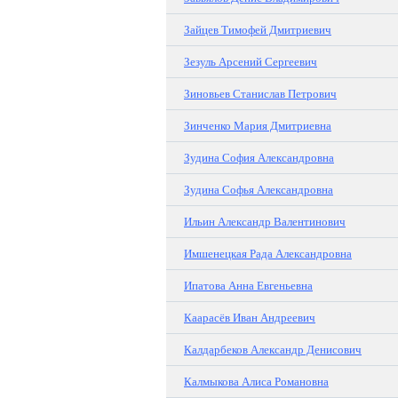
Зайцев Тимофей Дмитриевич
Зезуль Арсений Сергеевич
Зиновьев Станислав Петрович
Зинченко Мария Дмитриевна
Зудина София Александровна
Зудина Софья Александровна
Ильин Александр Валентинович
Имшенецкая Рада Александровна
Ипатова Анна Евгеньевна
Каарасёв Иван Андреевич
Калдарбеков Александр Денисович
Калмыкова Алиса Романовна