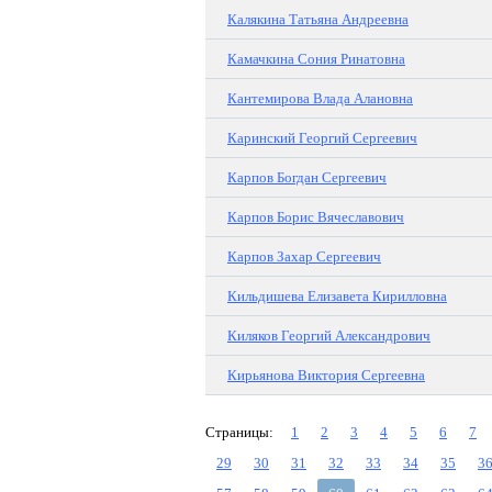
Калякина Татьяна Андреевна
Камачкина Сония Ринатовна
Кантемирова Влада Алановна
Каринский Георгий Сергеевич
Карпов Богдан Сергеевич
Карпов Борис Вячеславович
Карпов Захар Сергеевич
Кильдишева Елизавета Кирилловна
Киляков Георгий Александрович
Кирьянова Виктория Сергеевна
Страницы:
1
2
3
4
5
6
7
29
30
31
32
33
34
35
3