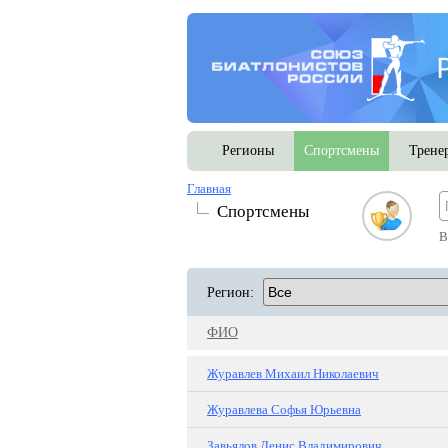
Регионы
Спортсмены
Трене
Главная
Спортсмены
В
Регион:
ФИО
Журавлев Михаил Николаевич
Журавлева Софья Юрьевна
Завьялов Денис Владимирович