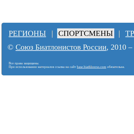
РЕГИОНЫ
|
СПОРТСМЕНЫ
|
Т
©
Союз Биатлонистов России
, 2010 –
Все права защищены.
При использовании материалов ссылка на сайт
base.biathlonrus.com
обязательна.