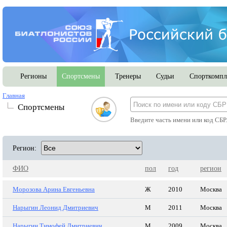
Регионы
Спортсмены
Тренеры
Судьи
Спорткомпл
Главная
Спортсмены
Введите часть имени или код СБР
Регион:
ФИО
пол
год
регион
Морозова Арина Евгеньевна
Ж
2010
Москва
Нарыгин Леонид Дмитриевич
М
2011
Москва
Нарыгин Тимофей Дмитриевич
М
2009
Москва