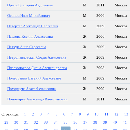
Орлов Григорий Андреевич
М
2011
Москва
Осинов Илья Михайлович
М
2006
Москва
Остертаг Александр Сергеевич
М
2009
Москва
Павлова Ксения Алексеевна
Ж
2006
Москва
Петкун Анна Сергеевна
Ж
2009
Москва
Петропавловская Софья Алексеевна
Ж
2009
Москва
Плосконосова Диана Александровна
Ж
2008
Москва
Полторанин Евгений Алексеевич
М
2009
Москва
Поморцева Злата Феликсовна
Ж
2009
Москва
Пономарев Александр Вячеславович
М
2011
Москва
Страницы:
1
2
3
4
5
6
7
8
9
10
11
12
13
29
30
31
32
33
34
35
36
37
38
39
40
41