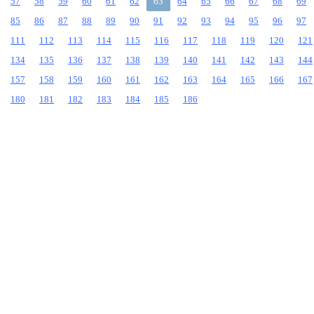
57
58
59
60
61
62
63
64
65
66
67
68
69
85
86
87
88
89
90
91
92
93
94
95
96
97
111
112
113
114
115
116
117
118
119
120
121
134
135
136
137
138
139
140
141
142
143
144
157
158
159
160
161
162
163
164
165
166
167
180
181
182
183
184
185
186