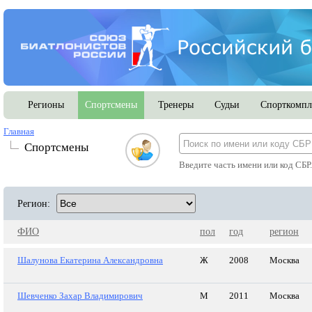
Регионы
Спортсмены
Тренеры
Судьи
Спорткомпл
Главная
Спортсмены
Введите часть имени или код СБР
Регион:
ФИО
пол
год
регион
Шалунова Екатерина Александровна
Ж
2008
Москва
Шевченко Захар Владимирович
М
2011
Москва