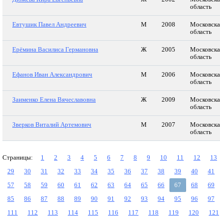
область
Евтушик Павел Андреевич
М
2008
Московска
область
Ерёмина Василиса Германовна
Ж
2005
Московска
область
Ефанов Иван Александрович
М
2006
Московска
область
Заименко Елена Вячеславовна
Ж
2009
Московска
область
Зверков Виталий Артемович
М
2007
Московска
область
Страницы:
1
2
3
4
5
6
7
8
9
10
11
12
13
29
30
31
32
33
34
35
36
37
38
39
40
41
57
58
59
60
61
62
63
64
65
66
67
68
69
85
86
87
88
89
90
91
92
93
94
95
96
97
111
112
113
114
115
116
117
118
119
120
121