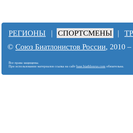
РЕГИОНЫ
|
СПОРТСМЕНЫ
|
Т
©
Союз Биатлонистов России
, 2010 –
Все права защищены.
При использовании материалов ссылка на сайт
base.biathlonrus.com
обязательна.