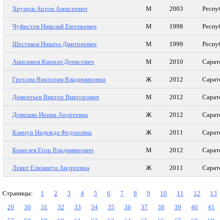
Хрущов Артем Алексеевич
М
2003
Респу
Чуфистов Николай Евгеньевич
М
1998
Респу
Шестаков Никита Дмитриевич
М
1999
Респу
Анисимов Кирилл Денисович
М
2010
Сарат
Грехова Виктория Владимировна
Ж
2012
Сарат
Дементьев Виктор Викторович
М
2012
Сарат
Демешко Ирина Андреевна
Ж
2012
Сарат
Канцур Надежда Федоровна
Ж
2011
Сарат
Кошелев Егор Владимирович
М
2012
Сарат
Левит Елизавета Андреевна
Ж
2011
Сарат
Страницы:
1
2
3
4
5
6
7
8
9
10
11
12
13
29
30
31
32
33
34
35
36
37
38
39
40
41