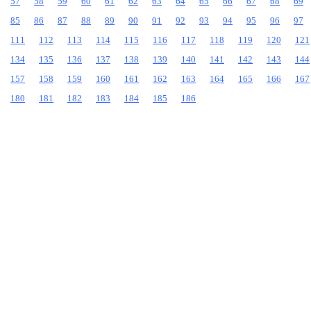
57
58
59
60
61
62
63
64
65
66
67
68
69
85
86
87
88
89
90
91
92
93
94
95
96
97
111
112
113
114
115
116
117
118
119
120
121
134
135
136
137
138
139
140
141
142
143
144
157
158
159
160
161
162
163
164
165
166
167
180
181
182
183
184
185
186