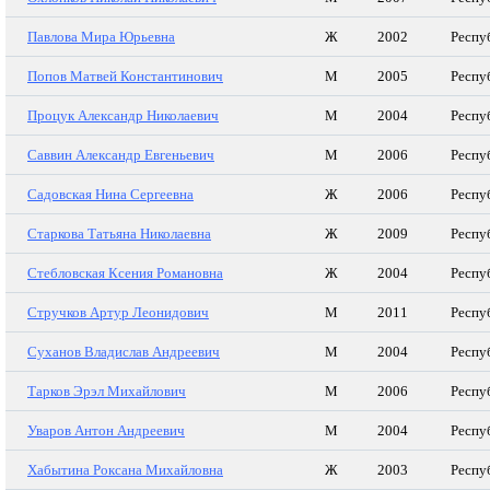
Павлова Мира Юрьевна
Ж
2002
Респу
Попов Матвей Константинович
М
2005
Респу
Процук Александр Николаевич
М
2004
Респу
Саввин Александр Евгеньевич
М
2006
Респу
Садовская Нина Сергеевна
Ж
2006
Респу
Старкова Татьяна Николаевна
Ж
2009
Респу
Стебловская Ксения Романовна
Ж
2004
Респу
Стручков Артур Леонидович
М
2011
Респу
Суханов Владислав Андреевич
М
2004
Респу
Тарков Эрэл Михайлович
М
2006
Респу
Уваров Антон Андреевич
М
2004
Респу
Хабытина Роксана Михайловна
Ж
2003
Респу