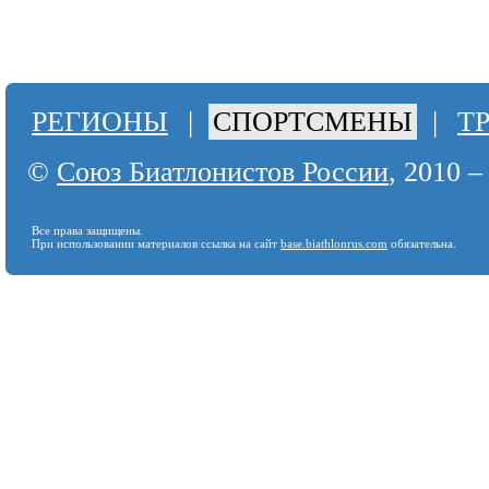
РЕГИОНЫ
|
СПОРТСМЕНЫ
|
Т
©
Союз Биатлонистов России
, 2010 –
Все права защищены.
При использовании материалов ссылка на сайт
base.biathlonrus.com
обязательна.