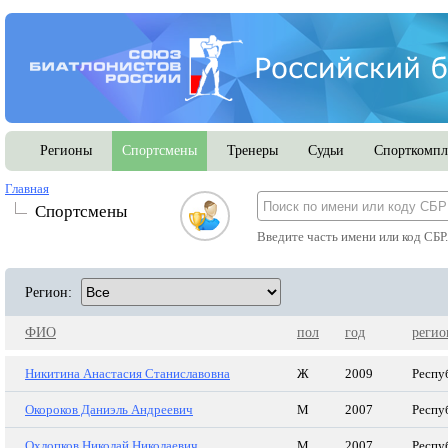
Регионы
Спортсмены
Тренеры
Судьи
Спорткомпл
Главная
Спортсмены
Введите часть имени или код СБР
Регион:
ФИО
пол
год
регио
Никитина Анастасия Станиславовна
Ж
2009
Респу
Окороков Даниэль Андреевич
М
2007
Респу
Охлопков Николай Николаевич
М
2007
Респу