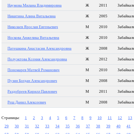
Наумова Милана Владимировна
Ж
2011
Забайкал
Никитина Алина Витальевна
Ж
2005
Забайкал
Николаев Ярослав Евгеньевич
М
2010
Забайкал
Носкова Анжелика Витальевна
Ж
2010
Забайкал
Патешкина Анастасия Александровна
Ж
2008
Забайкал
Полуэктова Ксения Александровна
Ж
2012
Забайкал
Пономарев Матвей Романович
М
2010
Забайкал
Пузин Богдан Александрович
М
2008
Забайкал
Раздобреев Кирилл Павлович
М
2011
Забайкал
Реш Данил Алексеевич
М
2008
Забайкал
Страницы:
1
2
3
4
5
6
7
8
9
10
11
12
13
29
30
31
32
33
34
35
36
37
38
39
40
41