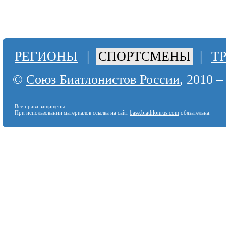
РЕГИОНЫ
|
СПОРТСМЕНЫ
|
Т
©
Союз Биатлонистов России
, 2010 –
Все права защищены.
При использовании материалов ссылка на сайт
base.biathlonrus.com
обязательна.