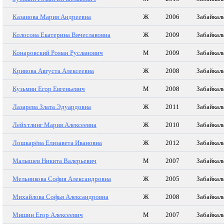
Казанова Мария Андреевна
Ж
2006
Забайкал
Колосова Екатерина Вячеславовна
Ж
2009
Забайкал
Конаровский Роман Русланович
М
2009
Забайкал
Кривова Августа Алексеевна
Ж
2008
Забайкал
Кузьмин Егор Евгеньевич
М
2008
Забайкал
Лазарева Злата Эдуардовна
Ж
2011
Забайкал
Лейхтлинг Мария Алексеевна
Ж
2010
Забайкал
Лошкарёва Елизавета Ивановна
Ж
2012
Забайкал
Малышев Никита Валерьевич
М
2007
Забайкал
Мельникова София Александровна
Ж
2005
Забайкал
Михайлова Софья Александровна
Ж
2008
Забайкал
Мишин Егор Алексеевич
М
2007
Забайкал