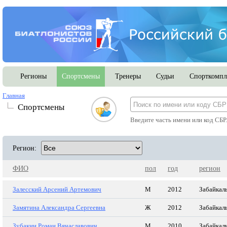
Регионы
Спортсмены
Тренеры
Судьи
Спорткомпл
Главная
Спортсмены
Введите часть имени или код СБР
Регион:
ФИО
пол
год
регион
Залесский Арсений Артемович
М
2012
Забайкал
Замятина Александра Сергеевна
Ж
2012
Забайкал
Зубакин Роман Вячаславович
М
2010
Забайкал