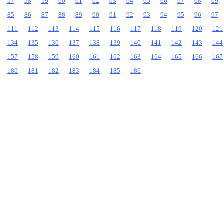
57
58
59
60
61
62
63
64
65
66
67
68
69
85
86
87
88
89
90
91
92
93
94
95
96
97
111
112
113
114
115
116
117
118
119
120
121
134
135
136
137
138
139
140
141
142
143
144
157
158
159
160
161
162
163
164
165
166
167
180
181
182
183
184
185
186