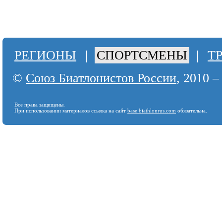
РЕГИОНЫ
|
СПОРТСМЕНЫ
|
Т
©
Союз Биатлонистов России
, 2010 –
Все права защищены.
При использовании материалов ссылка на сайт
base.biathlonrus.com
обязательна.