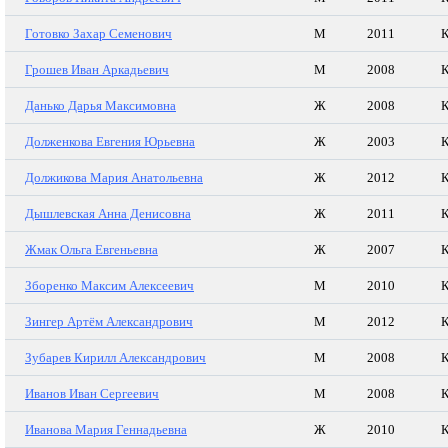
Готовко Захар Семенович
М
2011
К
Грошев Иван Аркадьевич
М
2008
К
Данько Дарья Максимовна
Ж
2008
К
Долженкова Евгения Юрьевна
Ж
2003
К
Должикова Мария Анатольевна
Ж
2012
К
Дышлевская Анна Денисовна
Ж
2011
К
Жмак Ольга Евгеньевна
Ж
2007
К
Зборенко Максим Алексеевич
М
2010
К
Зингер Артём Александрович
М
2012
К
Зубарев Кирилл Александрович
М
2008
К
Иванов Иван Сергеевич
М
2008
К
Иванова Мария Геннадьевна
Ж
2010
К