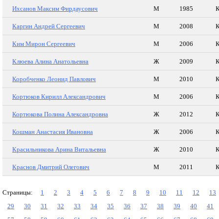
Ихсанов Максим Фирдаусович
М
1985
К
Каргин Андрей Сергеевич
М
2008
К
Ким Мирон Сергеевич
М
2006
К
Клюева Алина Анатольевна
Ж
2009
К
Коробченко Леонид Павлович
М
2010
К
Кортюков Кирилл Александрович
М
2006
К
Кортюкова Полина Александровна
Ж
2012
К
Кошман Анастасия Ивановна
Ж
2006
К
Красильникова Арина Витальевна
Ж
2010
К
Краснов Дмитрий Олегович
М
2011
К
Страницы:
1
2
3
4
5
6
7
8
9
10
11
12
13
29
30
31
32
33
34
35
36
37
38
39
40
41