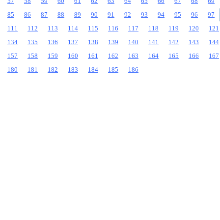
57
58
59
60
61
62
63
64
65
66
67
68
69
85
86
87
88
89
90
91
92
93
94
95
96
97
111
112
113
114
115
116
117
118
119
120
121
134
135
136
137
138
139
140
141
142
143
144
157
158
159
160
161
162
163
164
165
166
167
180
181
182
183
184
185
186