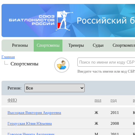
Регионы
Спортсмены
Тренеры
Судьи
Спорткомпл
Главная
Спортсмены
Введите часть имени или код СБР
Регион:
ФИО
пол
год
р
Высоцкая Виктория Андреевна
Ж
2011
К
Герцуская Юлия Юрьевна
Ж
2008
К
Говоров Никита Андреевич
М
2011
К