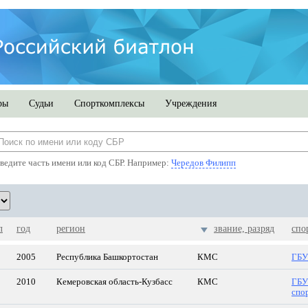
ры
Судьи
Спорткомплексы
Учреждения
ведите часть имени или код СБР. Например:
Чередов Филипп
л
год
регион
звание, разряд
спо
2005
Республика Башкортостан
КМС
ГБУ
2010
Кемеровская область-Кузбасс
КМС
ГБУ
спо