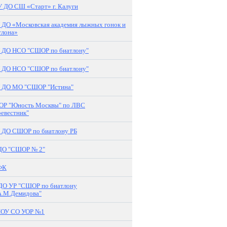
 ДО СШ «Старт» г. Калуги
 ДО «Московская академия лыжных гонок и
тлона»
 ДО НСО "СШОР по биатлону"
 ДО НСО "СШОР по биатлону"
 ДО МО "СШОР "Истина"
Р "Юность Москвы" по ЛВС
ревестник"
 ДО СШОР по биатлону РБ
ДО "СШОР № 2"
ФК
ДО УР "СШОР по биатлону
А.М.Демидова"
ОУ СО УОР №1