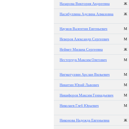
Назарова Виктория Андреевна
Ж
Насибуллина Аделина Алмазовна
Ж
Наумов Валентин Евгеньевич
М
Неверов Александр Сергеевич
М
Неймет Милана Сергеевна
Ж
Нестерчук Максим Олегович
М
Нигматуллин Арслан Вильевич
М
Никитин Юрий Львович
М
Никифоров Максим Геннадьевич
М
Николаев Глеб Юрьевич
М
Никонова Надежда Евгеньевна
Ж