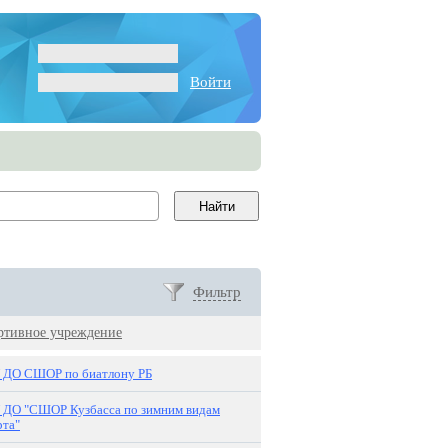
Войти
Фильтр
ртивное учреждение
 ДО СШОР по биатлону РБ
 ДО "СШОР Кузбасса по зимним видам
рта"