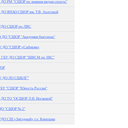
 ДО РМ "СШОР по зимним видам спорта"
 ДО ЯНАО СШОР им. Т.В. Ахатовой
ДО СШОР по ЛВС
 ДО "СШОР "Академия биатлона"
 ДО "СШОР «Сибиряк»
 ГБУ ДО СШОР "ШВСМ по ЗВС"
УОР
У ДО ЛО СШБЛГ"
БУ "СШОР "Юность России"
 ДО ТО "ОСШОР Л.Н. Носковой"
ДО "СШОР № 2"
ДО СШ «Звёздный» г.о. Кинешма