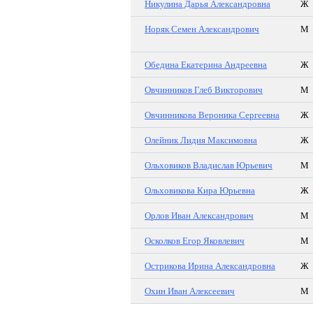
Никулина Дарья Александровна
Ж
Норяк Семен Александрович
М
Обедина Екатерина Андреевна
Ж
Овчинников Глеб Викторович
М
Овчинникова Вероника Сергеевна
Ж
Олейник Лидия Максимовна
Ж
Ольховиков Владислав Юрьевич
М
Ольховикова Кира Юрьевна
Ж
Орлов Иван Александрович
М
Осколков Егор Яковлевич
М
Острикова Ирина Александровна
Ж
Охин Иван Алексеевич
М