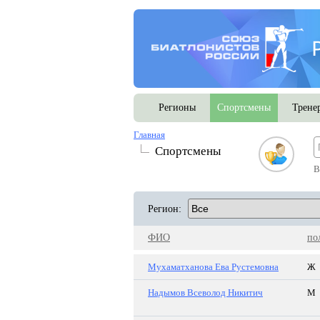
Регионы
Спортсмены
Трене
Главная
Спортсмены
В
Регион:
ФИО
по
Мухаматханова Ева Рустемовна
Ж
Надымов Всеволод Никитич
М