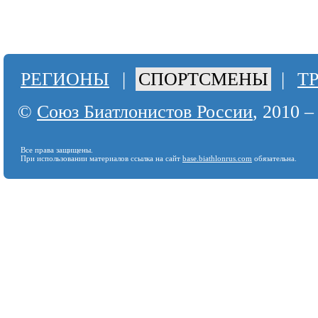
РЕГИОНЫ
|
СПОРТСМЕНЫ
|
Т
©
Союз Биатлонистов России
, 2010 –
Все права защищены.
При использовании материалов ссылка на сайт
base.biathlonrus.com
обязательна.