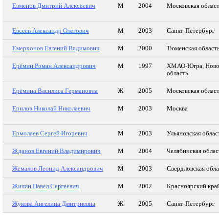
Евменов Дмитрий Алексеевич
М
2004
Московская облас
Евсеев Александр Олегович
М
2003
Санкт-Петербург
Емерхонов Евгений Вадимович
М
2000
Тюменская област
Ерёмин Роман Александрович
М
1997
ХМАО-Югра, Ново
область
Ерёмина Василиса Германовна
Ж
2005
Московская облас
Ерилов Николай Николаевич
М
2003
Москва
Ермолаев Сергей Игоревич
М
2003
Ульяновская облас
Жданов Евгений Владимирович
М
2004
Челябинская облас
Жемалов Леонид Александрович
М
2003
Свердловская обла
Жилин Павел Сергеевич
М
2002
Красноярский кра
Жукова Ангелина Дмитриевна
Ж
2005
Санкт-Петербург