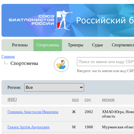
Регионы
Спортсмены
Тренеры
Судьи
Спорткомпл
Главная
Спортсмены
Введите часть имени или код СБР
Регион:
ФИО
пол
год
регион
Гришина Анастасия Ивановна
Ж
2002
ХМАО-Югра, Ново
область
Грязев Артём Андреевич
М
1988
Мурманская облас