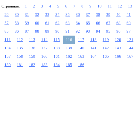
Страницы:
1
2
3
4
5
6
7
8
9
10
11
12
13
29
30
31
32
33
34
35
36
37
38
39
40
41
57
58
59
60
61
62
63
64
65
66
67
68
69
85
86
87
88
89
90
91
92
93
94
95
96
97
111
112
113
114
115
116
117
118
119
120
121
134
135
136
137
138
139
140
141
142
143
144
157
158
159
160
161
162
163
164
165
166
167
180
181
182
183
184
185
186