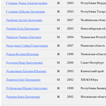
Гуркина Диана Александровна
Ж
2003
Республика Мордо
Гусакова Лейсана Андреевна
Ж
2003
Республика Татар
Двойнин Артем Андреевич
М
2007
Челябинская облас
Дзюбин Егор Евгеньевич
М
2003
Новосибирская об
Динисов Даниил Олегович
М
2004
Чувашская Респуб
Диордиева София Геннадиевна
Ж
2007
Рязанская область
Довгая Ксения Игоревна
Ж
1999
Тюменская област
Додонов Илья Анатольевич
М
2000
Санкт-Петербург
Долженкова Евгения Юрьевна
Ж
2003
Камчатский край
Домичек Олег Евгеньевич
М
2002
ХМАО-Югра
Дубровская Мария Алексеевна
Ж
1999
Республика Башко
Дюжева Кира Евгеньевна
Ж
2002
Московская облас