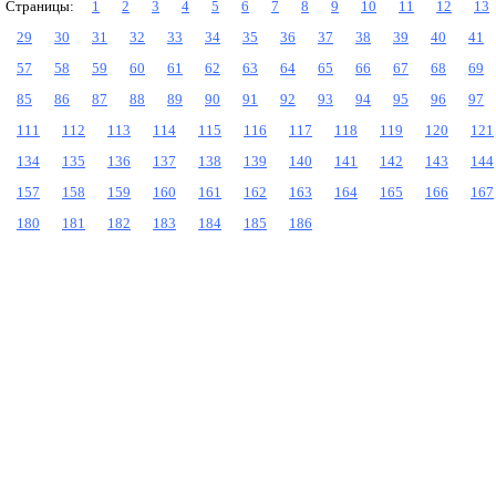
Страницы:
1
2
3
4
5
6
7
8
9
10
11
12
13
29
30
31
32
33
34
35
36
37
38
39
40
41
57
58
59
60
61
62
63
64
65
66
67
68
69
85
86
87
88
89
90
91
92
93
94
95
96
97
111
112
113
114
115
116
117
118
119
120
121
134
135
136
137
138
139
140
141
142
143
144
157
158
159
160
161
162
163
164
165
166
167
180
181
182
183
184
185
186