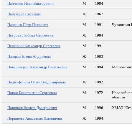
Панченко Иван Викторович
М
1984
Панютина Светлана
Ж
1967
Пащенко Пётр Петрович
М
1991
Чувашская 
Петрова Любовь Сергеевна
Ж
1984
Печёнкин Александр Сергеевич
М
1991
Плоцкая Елена Андреевна
Ж
1983
Поварницын Александр Васильевич
М
1994
Московская
Подчуфарова Ольга Владимировна
Ж
1992
Попов Константин Сергеевич
М
1972
Новосибирс
область
Поршнев Никита Дмитриевич
М
1996
ХМАО-Югр
Поршнева Анастасия Ильинична
Ж
1994