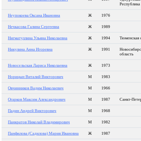
Республика
Неупокоева Оксана Ивановна
Ж
1976
Нечкасова Галина Сергеевна
Ж
1989
Нигматуллина Ульяна Николаевна
Ж
1994
Тюменская 
Никулина Анна Игоревна
Ж
1991
Новосибирс
область
Новосельская Лариса Николаевна
Ж
1973
Норицын Виталий Викторович
М
1983
Овчинников Вадим Николаевич
М
1966
Огарков Максим Александрович
М
1987
Санкт-Пете
Падин Андрей Викторович
М
1968
Панкратов Николай Владимирович
М
1982
Панфилова (Садилова) Мария Ивановна
Ж
1987