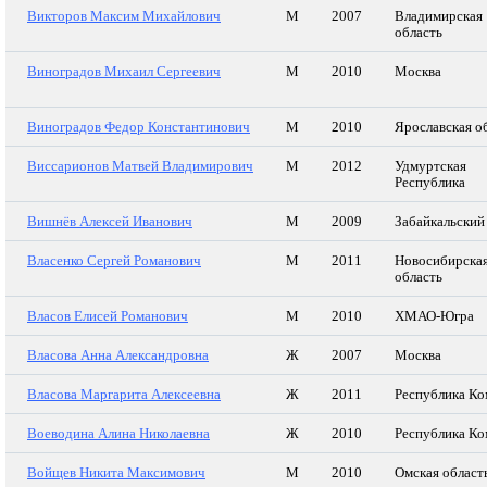
Викторов Максим Михайлович
М
2007
Владимирская
область
Виноградов Михаил Сергеевич
М
2010
Москва
Виноградов Федор Константинович
М
2010
Ярославская о
Виссарионов Матвей Владимирович
М
2012
Удмуртская
Республика
Вишнёв Алексей Иванович
М
2009
Забайкальский
Власенко Сергей Романович
М
2011
Новосибирска
область
Власов Елисей Романович
М
2010
ХМАО-Югра
Власова Анна Александровна
Ж
2007
Москва
Власова Маргарита Алексеевна
Ж
2011
Республика Ко
Воеводина Алина Николаевна
Ж
2010
Республика Ко
Войщев Никита Максимович
М
2010
Омская област