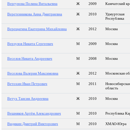
Вергунова Полина Витальевна
Ж
2009
Камчатский кр
Веретенникова Анна Дмитриевна
Ж
2010
Удмуртская
Республика
Верещагина Екатерина Михайловна
Ж
2012
Москва
Верзулов Никита Сергеевич
М
2009
Москва
Веселов Никита Андреевич
М
2008
Москва
Веселова Валерия Максимовна
Ж
2012
Московская об
Ветохин Иван Петрович
М
2011
Новосибирска
область
Ветух Таисия Андреевна
Ж
2010
Москва
Вешняков Артём Александрович
М
2010
Республика Ка
Видякин Дмитрий Викторович
М
2010
ХМАО-Югра