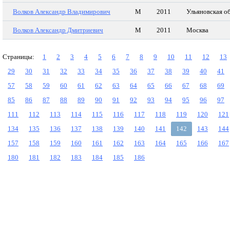
Волков Александр Владимирович
М
2011
Ульяновская о
Волков Александр Дмитриевич
М
2011
Москва
Страницы:
1
2
3
4
5
6
7
8
9
10
11
12
13
29
30
31
32
33
34
35
36
37
38
39
40
41
57
58
59
60
61
62
63
64
65
66
67
68
69
85
86
87
88
89
90
91
92
93
94
95
96
97
111
112
113
114
115
116
117
118
119
120
121
134
135
136
137
138
139
140
141
142
143
144
157
158
159
160
161
162
163
164
165
166
167
180
181
182
183
184
185
186