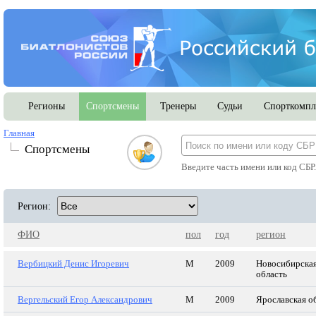
Регионы
Спортсмены
Тренеры
Судьи
Спорткомпл
Главная
Спортсмены
Введите часть имени или код СБР
Регион:
ФИО
пол
год
регион
Вербицкий Денис Игоревич
М
2009
Новосибирска
область
Вергельский Егор Александрович
М
2009
Ярославская о