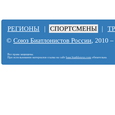
РЕГИОНЫ
|
СПОРТСМЕНЫ
|
Т
©
Союз Биатлонистов России
, 2010 –
Все права защищены.
При использовании материалов ссылка на сайт
base.biathlonrus.com
обязательна.