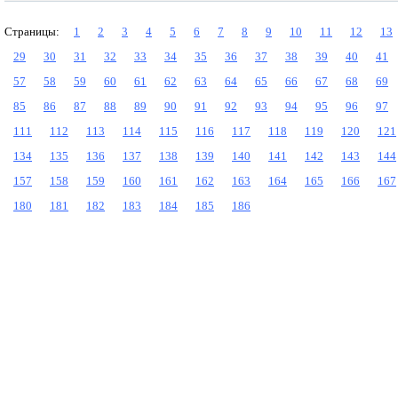
Страницы:
1
2
3
4
5
6
7
8
9
10
11
12
13
29
30
31
32
33
34
35
36
37
38
39
40
41
57
58
59
60
61
62
63
64
65
66
67
68
69
85
86
87
88
89
90
91
92
93
94
95
96
97
111
112
113
114
115
116
117
118
119
120
121
134
135
136
137
138
139
140
141
142
143
144
157
158
159
160
161
162
163
164
165
166
167
180
181
182
183
184
185
186