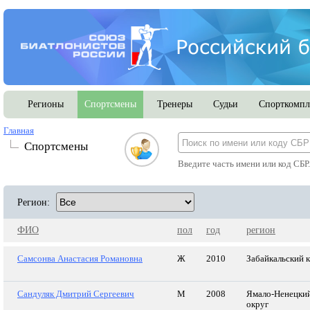
Регионы
Спортсмены
Тренеры
Судьи
Спорткомпл
Главная
Спортсмены
Введите часть имени или код СБР
Регион:
ФИО
пол
год
регион
Самсонва Анастасия Романовна
Ж
2010
Забайкальский 
Сандуляк Дмитрий Сергеевич
М
2008
Ямало-Ненецки
округ