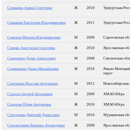
Семакина Арина Сергеевна
Ж
2010
Удмуртская Рес
Семакова Екатерина Владимировна
Ж
2011
Удмуртская Рес
Семенов Михаил Владимирович
М
2009
Саратовская об
Семова Анастасия Сергеевна
Ж
2010
Ярославская об
Семченков Денис Алексеевич
М
2008
Смоленская обл
Семяшкина Диана Михайловна
Ж
2010
Ямало-Ненецки
округ
Сентюрин Ярослав Артемович
М
2011
Новосибирская 
Сергеев Андрей Артемович
М
2009
ХМАО-Югра
Сергеева Юлия Артемовна
Ж
2010
ХМАО-Югра
Середенин Дмитрий Денисович
М
2010
Мурманская обл
Сережечкина Варвара Леонидовна
Ж
2008
Ярославская об