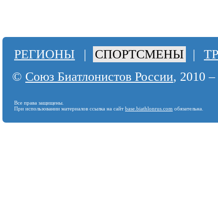
РЕГИОНЫ
|
СПОРТСМЕНЫ
|
Т
©
Союз Биатлонистов России
, 2010 –
Все права защищены.
При использовании материалов ссылка на сайт
base.biathlonrus.com
обязательна.