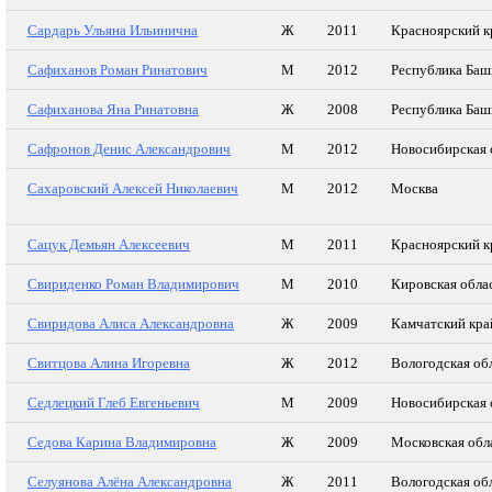
Сардарь Ульяна Ильинична
Ж
2011
Красноярский к
Сафиханов Роман Ринатович
М
2012
Республика Баш
Сафиханова Яна Ринатовна
Ж
2008
Республика Баш
Сафронов Денис Александрович
М
2012
Новосибирская 
Сахаровский Алексей Николаевич
М
2012
Москва
Сацук Демьян Алексеевич
М
2011
Красноярский к
Свириденко Роман Владимирович
М
2010
Кировская обла
Свиридова Алиса Александровна
Ж
2009
Камчатский кра
Свитцова Алина Игоревна
Ж
2012
Вологодская об
Седлецкий Глеб Евгеньевич
М
2009
Новосибирская 
Седова Карина Владимировна
Ж
2009
Московская обл
Селуянова Алёна Александровна
Ж
2011
Вологодская об