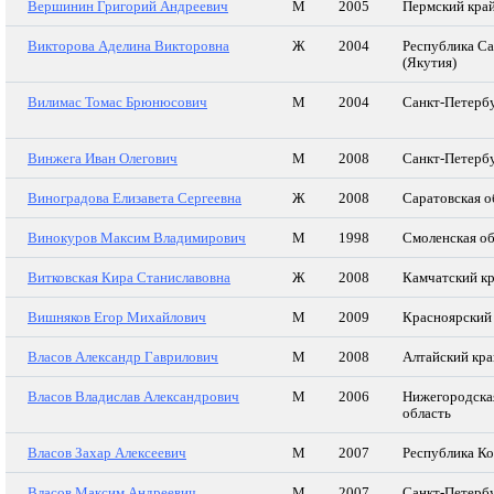
Вершинин Григорий Андреевич
М
2005
Пермский кра
Викторова Аделина Викторовна
Ж
2004
Республика С
(Якутия)
Вилимас Томас Брюнюсович
М
2004
Санкт-Петерб
Винжега Иван Олегович
М
2008
Санкт-Петерб
Виноградова Елизавета Сергеевна
Ж
2008
Саратовская о
Винокуров Максим Владимирович
М
1998
Смоленская об
Витковская Кира Станиславовна
Ж
2008
Камчатский к
Вишняков Егор Михайлович
М
2009
Красноярский
Власов Александр Гаврилович
М
2008
Алтайский кра
Власов Владислав Александрович
М
2006
Нижегородска
область
Власов Захар Алексеевич
М
2007
Республика К
Власов Максим Андреевич
М
2007
Санкт-Петерб