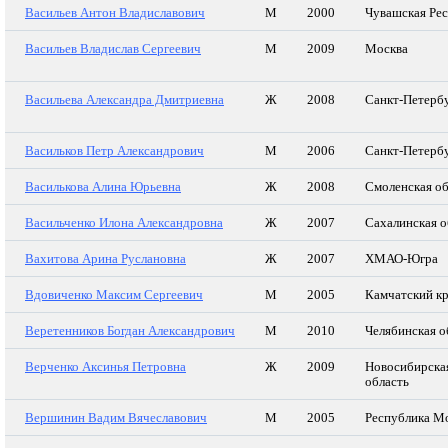
Васильев Антон Владиславович
М
2000
Чувашская Ре
Васильев Владислав Сергеевич
М
2009
Москва
Васильева Александра Дмитриевна
Ж
2008
Санкт-Петерб
Васильков Петр Александрович
М
2006
Санкт-Петерб
Василькова Алина Юрьевна
Ж
2008
Смоленская об
Васильченко Илона Александровна
Ж
2007
Сахалинская о
Вахитова Арина Руслановна
Ж
2007
ХМАО-Югра
Вдовиченко Максим Сергеевич
М
2005
Камчатский к
Веретенников Богдан Александрович
М
2010
Челябинская о
Верченко Аксинья Петровна
Ж
2009
Новосибирска
область
Вершинин Вадим Вячеславович
М
2005
Республика М