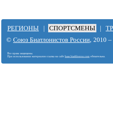
РЕГИОНЫ
|
СПОРТСМЕНЫ
|
Т
©
Союз Биатлонистов России
, 2010 –
Все права защищены.
При использовании материалов ссылка на сайт
base.biathlonrus.com
обязательна.