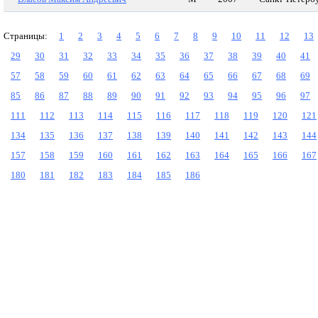
Страницы:
1
2
3
4
5
6
7
8
9
10
11
12
13
29
30
31
32
33
34
35
36
37
38
39
40
41
57
58
59
60
61
62
63
64
65
66
67
68
69
85
86
87
88
89
90
91
92
93
94
95
96
97
111
112
113
114
115
116
117
118
119
120
121
134
135
136
137
138
139
140
141
142
143
144
157
158
159
160
161
162
163
164
165
166
167
180
181
182
183
184
185
186