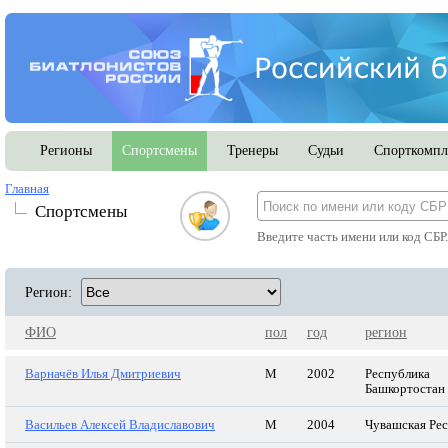
Регионы
Спортсмены
Тренеры
Судьи
Спорткомпл
Главная
Спортсмены
Введите часть имени или код СБР
Регион:
ФИО
пол
год
регион
Варначёв Илья Дмитриевич
М
2002
Республика
Башкортостан
Васильев Алексей Владиславович
М
2004
Чувашская Ре