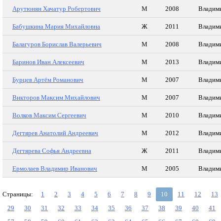
Арутюнян Хачатур Робертович
М
2008
Владими
Бабушкина Мария Михайловна
Ж
2011
Владими
Балагуров Борислав Валерьевич
М
2008
Владими
Баринов Иван Алексеевич
М
2013
Владими
Бурцев Артём Романович
М
2007
Владими
Викторов Максим Михайлович
М
2007
Владими
Волков Максим Сергеевич
М
2010
Владими
Дегтярев Анатолий Андреевич
М
2012
Владими
Дегтярева Софья Андреевна
Ж
2011
Владими
Ермолаев Владимир Иванович
М
2005
Владими
Страницы:
1
2
3
4
5
6
7
8
9
10
11
12
13
29
30
31
32
33
34
35
36
37
38
39
40
41