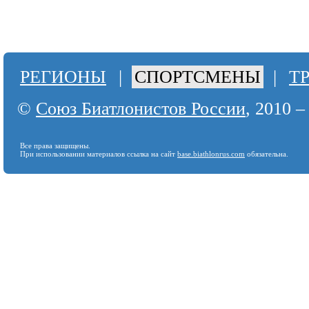
РЕГИОНЫ
|
СПОРТСМЕНЫ
|
Т
©
Союз Биатлонистов России
, 2010 –
Все права защищены.
При использовании материалов ссылка на сайт
base.biathlonrus.com
обязательна.