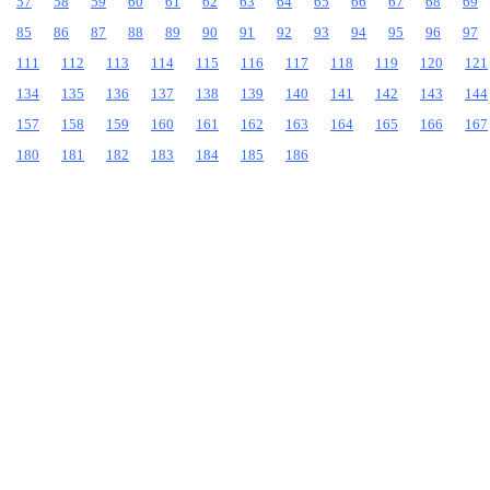
57
58
59
60
61
62
63
64
65
66
67
68
69
85
86
87
88
89
90
91
92
93
94
95
96
97
111
112
113
114
115
116
117
118
119
120
121
134
135
136
137
138
139
140
141
142
143
144
157
158
159
160
161
162
163
164
165
166
167
180
181
182
183
184
185
186