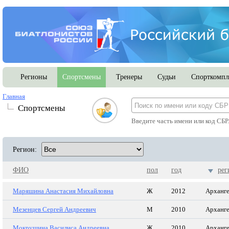
Регионы
Спортсмены
Тренеры
Судьи
Спорткомпл
Главная
Спортсмены
Введите часть имени или код СБР
Регион:
ФИО
пол
год
рег
Маряшина Анастасия Михайловна
Ж
2012
Арханге
Мезенцев Сергей Андреевич
М
2010
Арханге
Мокрушина Василиса Андреевна
Ж
2010
Арханге