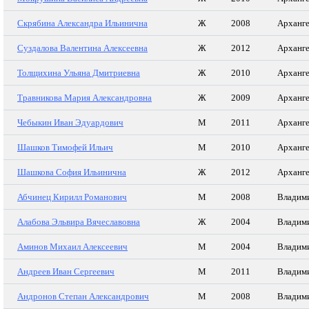
Скрябина Александра Ильинична
Ж
2008
Арханге
Суздалова Валентина Алексеевна
Ж
2012
Арханге
Толщихина Ульяна Дмитриевна
Ж
2010
Арханге
Травникова Мария Александровна
Ж
2009
Арханге
Чебыкин Иван Эдуардович
М
2011
Арханге
Шашков Тимофей Ильич
М
2010
Арханге
Шашкова София Ильинична
Ж
2012
Арханге
Абчинец Кирилл Романович
М
2008
Владими
Алабова Эльвира Вячеславовна
Ж
2004
Владими
Аминов Михаил Алексеевич
М
2004
Владими
Андреев Иван Сергеевич
М
2011
Владими
Андронов Степан Александрович
М
2008
Владими