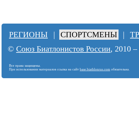
РЕГИОНЫ
|
СПОРТСМЕНЫ
|
Т
©
Союз Биатлонистов России
, 2010 –
Все права защищены.
При использовании материалов ссылка на сайт
base.biathlonrus.com
обязательна.