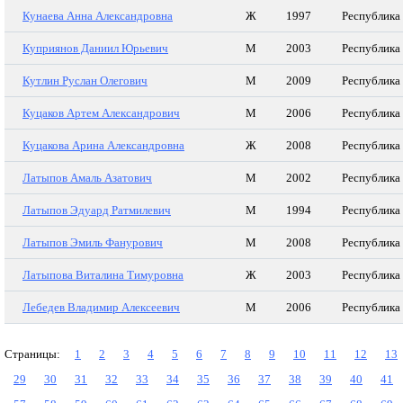
Кунаева Анна Александровна
Ж
1997
Республика
Куприянов Даниил Юрьевич
М
2003
Республика
Кутлин Руслан Олегович
М
2009
Республика
Куцаков Артем Александрович
М
2006
Республика
Куцакова Арина Александровна
Ж
2008
Республика
Латыпов Амаль Азатович
М
2002
Республика
Латыпов Эдуард Ратмилевич
М
1994
Республика
Латыпов Эмиль Фанурович
М
2008
Республика
Латыпова Виталина Тимуровна
Ж
2003
Республика
Лебедев Владимир Алексеевич
М
2006
Республика
Страницы:
1
2
3
4
5
6
7
8
9
10
11
12
13
29
30
31
32
33
34
35
36
37
38
39
40
41