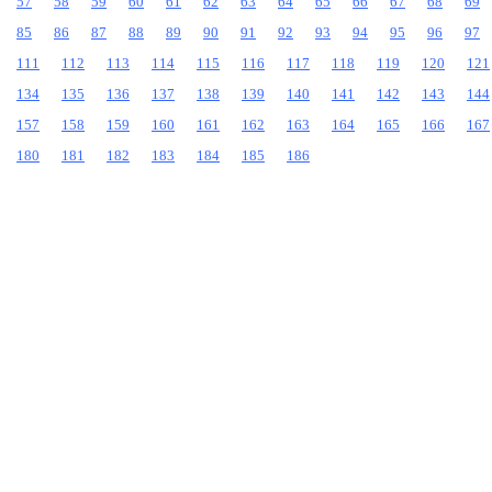
57
58
59
60
61
62
63
64
65
66
67
68
69
85
86
87
88
89
90
91
92
93
94
95
96
97
111
112
113
114
115
116
117
118
119
120
121
134
135
136
137
138
139
140
141
142
143
144
157
158
159
160
161
162
163
164
165
166
167
180
181
182
183
184
185
186