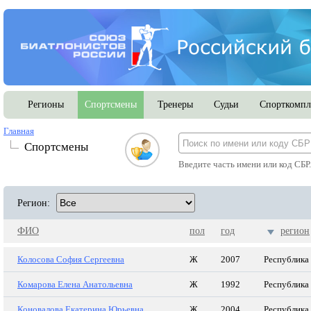
Регионы
Спортсмены
Тренеры
Судьи
Спорткомпл
Главная
Спортсмены
Введите часть имени или код СБР
Регион:
ФИО
пол
год
регион
Колосова София Сергеевна
Ж
2007
Республика
Комарова Елена Анатольевна
Ж
1992
Республика
Коновалова Екатерина Юрьевна
Ж
2004
Республика