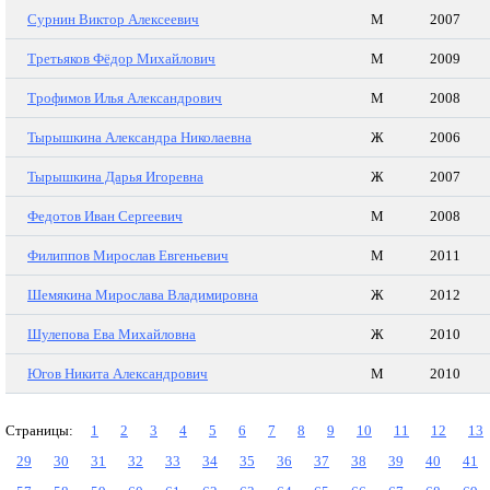
Сурнин Виктор Алексеевич
М
2007
Третьяков Фёдор Михайлович
М
2009
Трофимов Илья Александрович
М
2008
Тырышкина Александра Николаевна
Ж
2006
Тырышкина Дарья Игоревна
Ж
2007
Федотов Иван Сергеевич
М
2008
Филиппов Мирослав Евгеньевич
М
2011
Шемякина Мирослава Владимировна
Ж
2012
Шулепова Ева Михайловна
Ж
2010
Югов Никита Александрович
М
2010
Страницы:
1
2
3
4
5
6
7
8
9
10
11
12
13
29
30
31
32
33
34
35
36
37
38
39
40
41