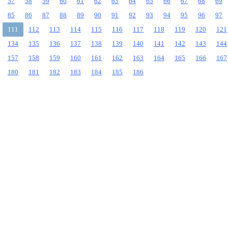
57
58
59
60
61
62
63
64
65
66
67
68
69
85
86
87
88
89
90
91
92
93
94
95
96
97
111
112
113
114
115
116
117
118
119
120
121
134
135
136
137
138
139
140
141
142
143
144
157
158
159
160
161
162
163
164
165
166
167
180
181
182
183
184
185
186