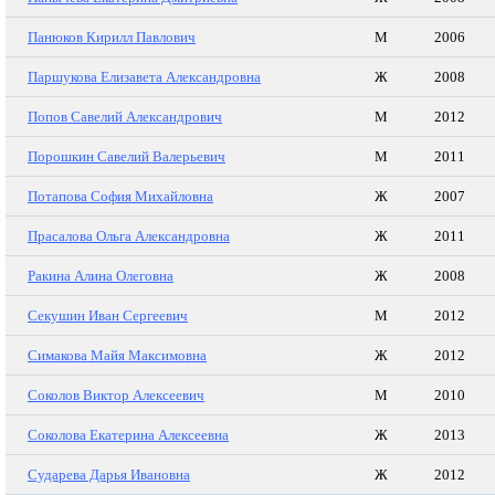
Панюков Кирилл Павлович
М
2006
Паршукова Елизавета Александровна
Ж
2008
Попов Савелий Александрович
М
2012
Порошкин Савелий Валерьевич
М
2011
Потапова София Михайловна
Ж
2007
Прасалова Ольга Александровна
Ж
2011
Ракина Алина Олеговна
Ж
2008
Секушин Иван Сергеевич
М
2012
Симакова Майя Максимовна
Ж
2012
Соколов Виктор Алексеевич
М
2010
Соколова Екатерина Алексеевна
Ж
2013
Сударева Дарья Ивановна
Ж
2012