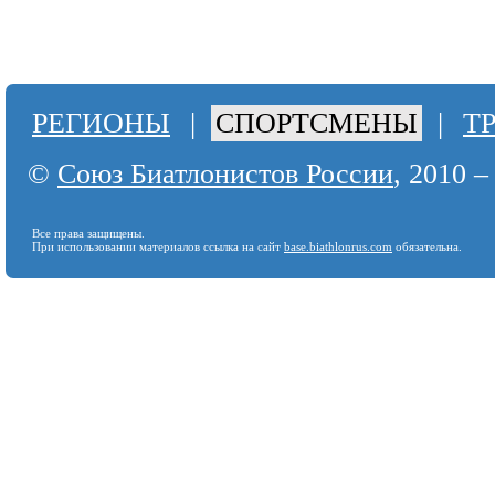
РЕГИОНЫ
|
СПОРТСМЕНЫ
|
Т
©
Союз Биатлонистов России
, 2010 –
Все права защищены.
При использовании материалов ссылка на сайт
base.biathlonrus.com
обязательна.