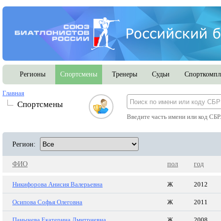
Регионы
Спортсмены
Тренеры
Судьи
Спорткомпл
Главная
Спортсмены
Введите часть имени или код СБР
Регион:
ФИО
пол
год
Никифорова Анисия Валерьевна
Ж
2012
Осипова Софья Олеговна
Ж
2011
Панычева Екатерина Дмитриевна
Ж
2008