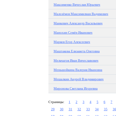
Максименко Вячеслав Юрьевич
Малозёмов Максимилиан Вадимович
Манкевич Александр Васильевич
Манохин Семён Иванович
Марков Егор Алексеевич
Маштакова Елизавета Олеговна
Мельчагов Иван Вячеславович
Меньшойкина Валерия Ивановна
Мешалкин Андрей Владимирович
Миронова Светлана Игоревна
Страницы:
1
2
3
4
5
6
7
29
30
31
32
33
34
35
3