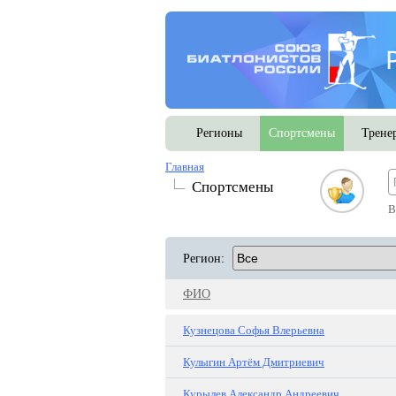
Регионы
Спортсмены
Трене
Главная
Спортсмены
В
Регион:
ФИО
Кузнецова Софья Влерьевна
Кулыгин Артём Дмитриевич
Курылев Александр Андреевич