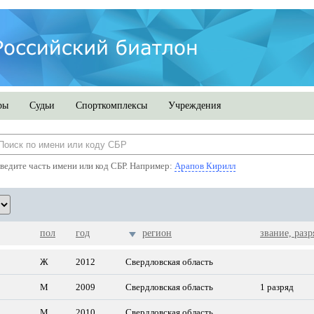
ры
Судьи
Спорткомплексы
Учреждения
ведите часть имени или код СБР. Например:
Арапов Кирилл
пол
год
регион
звание, разр
Ж
2012
Свердловская область
М
2009
Свердловская область
1 разряд
М
2010
Свердловская область