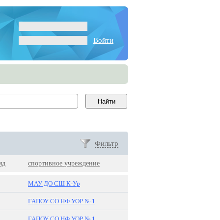
Войти
Фильтр
яд
спортивное учреждение
МАУ ДО СШ К-Ур
ГАПОУ СО НФ УОР № 1
ГАПОУ СО НФ УОР № 1