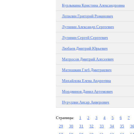
Курлыкина Кристина Александровна
Лепилин Григорий Романович
Лугинин Александр Сергеевич
Лугинин Сергей Сергеевич
Любаев Дмитрий Юрьевич
Матросов Дмитрий Алесеевич
Матюшкин Глеб Дмитриевич
Михайлова Елена Андреевна
Мордвинов Данил Артемович
Нуруллин Ансар Анверович
Страницы:
1
2
3
4
5
6
7
29
30
31
32
33
34
35
3