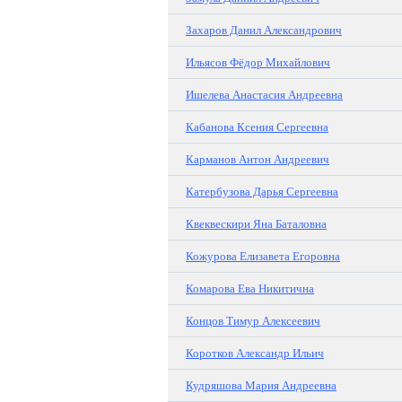
Захаров Данил Александрович
Ильясов Фёдор Михайлович
Ишелева Анастасия Андреевна
Кабанова Ксения Сергеевна
Карманов Антон Андреевич
Катербузова Дарья Сергеевна
Квеквескири Яна Баталовна
Кожурова Елизавета Егоровна
Комарова Ева Никитична
Концов Тимур Алексеевич
Коротков Александр Ильич
Кудряшова Мария Андреевна