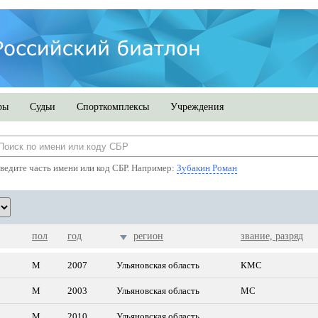
ры
Судьи
Спорткомплексы
Учреждения
ведите часть имени или код СБР. Например:
Зубакин Роман
пол
год
регион
звание, разряд
М
2007
Ульяновская область
КМС
М
2003
Ульяновская область
МС
М
2010
Ульяновская область