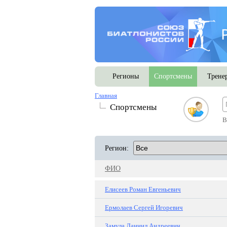
Регионы
Спортсмены
Трене
Главная
Спортсмены
В
Регион:
ФИО
Елисеев Роман Евгеньевич
Ермолаев Сергей Игоревич
Замула Даниил Андреевич