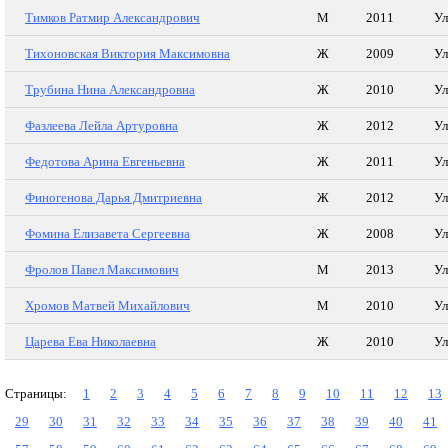
Тимков Ратмир Александрович
М
2011
Ул
Тихоновская Виктория Максимовна
Ж
2009
Ул
Трубина Нина Александровна
Ж
2010
Ул
Фазлеева Лейла Артуровна
Ж
2012
Ул
Федотова Арина Евгеньевна
Ж
2011
Ул
Финогенова Дарья Дмитриевна
Ж
2012
Ул
Фомина Елизавета Сергеевна
Ж
2008
Ул
Фролов Павел Максимович
М
2013
Ул
Хромов Матвей Михайлович
М
2010
Ул
Царева Ева Николаевна
Ж
2010
Ул
Страницы:
1
2
3
4
5
6
7
8
9
10
11
12
13
29
30
31
32
33
34
35
36
37
38
39
40
41