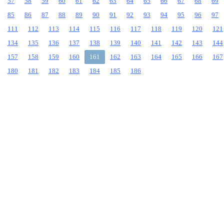
57
58
59
60
61
62
63
64
65
66
67
68
69
85
86
87
88
89
90
91
92
93
94
95
96
97
111
112
113
114
115
116
117
118
119
120
121
134
135
136
137
138
139
140
141
142
143
144
157
158
159
160
161
162
163
164
165
166
167
180
181
182
183
184
185
186