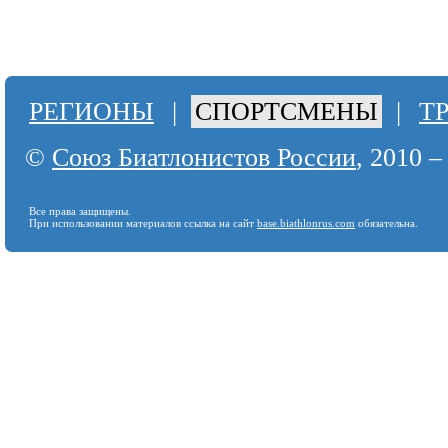
РЕГИОНЫ
|
СПОРТСМЕНЫ
|
Т
©
Союз Биатлонистов России
, 2010 –
Все права защищены.
При использовании материалов ссылка на сайт
base.biathlonrus.com
обязательна.