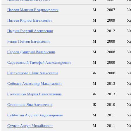
Павлов Максим Владимирович
М
2007
Ул
Питаев Кирилл Евгеньевич
М
2009
Ул
Пыдин Георгий Алексеевич
М
2012
Ул
Репин Платон Евгеньевич
М
2009
Ул
Сараев Дмитрий Валерьевич
М
2008
Ул
Саратовский Тимофей Александрович
М
2009
Ул
Слепченкова Юлия Алексеевна
Ж
2006
Ул
Соболев Александр Максимович
М
2013
Ул
Солошенко Мария Вячеславовна
Ж
2013
Ул
Стехонина Яна Алексеевна
Ж
2010
Ул
Субботин Андрей Владимирович
М
2011
Ул
Сучков Артур Михайлович
М
2011
Ул