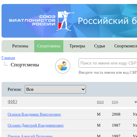
Регионы
Спортсмены
Тренеры
Судьи
Спорткомпл
Главная
Спортсмены
Введите часть имени или код СБР
Регион:
ФИО
пол
год
Осипов Владимир Викторович
М
2008
Ул
Осокин Дмитрий Владимирович
М
1987
Ул
Павлов Алексей Петрович
М
1997
Ул