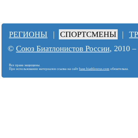
РЕГИОНЫ
|
СПОРТСМЕНЫ
|
Т
©
Союз Биатлонистов России
, 2010 –
Все права защищены.
При использовании материалов ссылка на сайт
base.biathlonrus.com
обязательна.