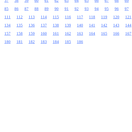
57
58
59
60
61
62
63
64
65
66
67
68
69
85
86
87
88
89
90
91
92
93
94
95
96
97
111
112
113
114
115
116
117
118
119
120
121
134
135
136
137
138
139
140
141
142
143
144
157
158
159
160
161
162
163
164
165
166
167
180
181
182
183
184
185
186