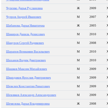
Чупенко Дарья Руслановна
Ж
2009
Чупров Андрей Иванович
М
2007
Шабанова Дарья Никитична
Ж
2005
Шакиров Данила Денисович
М
2010
Шакуров Сергей Радикович
М
2008
Шарапов Вениамин Васильевич
М
2010
Шаханов Вадим Дмитриевич
М
2010
Шашков Максим Михайлович
М
2009
Швардаков Ярослав Дмитриевич
М
2009
Шевелев Константин Ринатович
М
2009
Шевляков Александр Александрович
М
2009
Шемелова Дарья Владимировна
Ж
2008