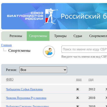
Регионы
Спортсмены
Тренеры
Судьи
Спорткомпл
Главная
Спортсмены
Введите часть имени или код СБР
Регион:
ФИО
пол
год
Чибышева Софья Павловна
Ж
2012
Чижова Вероника Руслановна
Ж
2010
Чубарова Снежана Леонидовна
Ж
2010