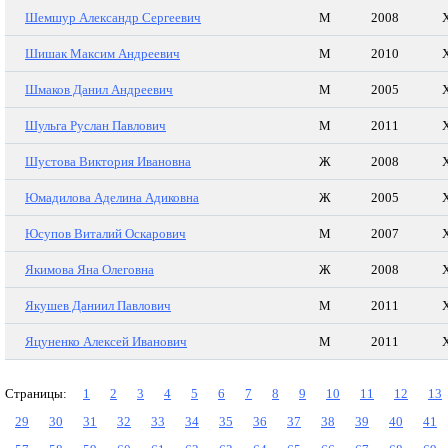
Шемшур Александр Сергеевич
М
2008
Шишак Максим Андреевич
М
2010
Шмаков Данил Андреевич
М
2005
Шульга Руслан Павлович
М
2011
Шустова Виктория Ивановна
Ж
2008
Юмадилова Аделина Адиковна
Ж
2005
Юсупов Виталий Оскарович
М
2007
Якимова Яна Олеговна
Ж
2008
Якушев Даниил Павлович
М
2011
Яцуненко Алексей Иванович
М
2011
Страницы:
1
2
3
4
5
6
7
8
9
10
11
12
13
29
30
31
32
33
34
35
36
37
38
39
40
41